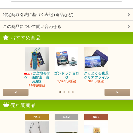
特定商取引法に基づく表記 (返品など)
この商品について問い合わせる
おすすめ商品
ご当地モケ
ゴンドラチョロ
グッとくる夜景
函館ラムカ
ケ 函館山 流
Q
クリアファイル
540円(税込
れ星S
1,320円(税込)
363円(税込)
880円(税込)
<
>
売れ筋商品
No.1
No.2
No.3