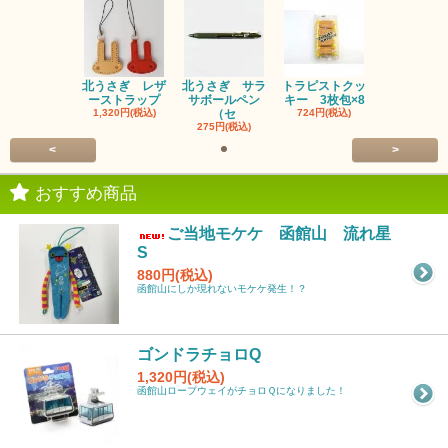
北うさぎ レザ
北うさぎ サラ
トラピストクッ
ーストラップ
サボールペン
キー 3枚包×8
1,320円(税込)
（セ
724円(税込)
275円(税込)
<
>
おすすめ商品
ご当地モケケ 函館山 流れ星
S
880円(税込)
函館山にしか現れないモケケ発生！？
ゴンドラチョロQ
1,320円(税込)
函館山ロープウェイがチョロＱになりました！