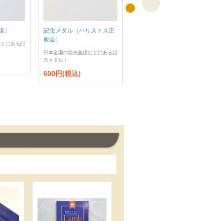
道）
記念メダル（ハリストス正
教会）
などにある記
日本全国の観光施設などにある記
念メダル！
600円(税込)