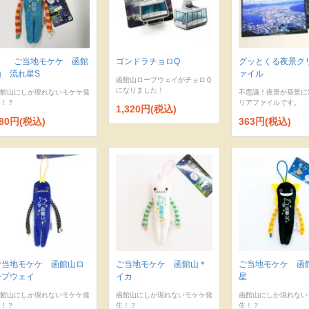
ご当地モケケ 函館
ゴンドラチョロQ
グッとくる夜景ク
山 流れ星S
ァイル
函館山ロープウェイがチョロＱ
になりました！
館山にしか現れないモケケ発
不思議！夜景が昼景に
！？
リアファイルです。
1,320円(税込)
80円(税込)
363円(税込)
ご当地モケケ 函館山ロ
ご当地モケケ 函館山＊
ご当地モケケ 
ープウェイ
イカ
星
館山にしか現れないモケケ発
函館山にしか現れないモケケ発
函館山にしか現れない
！？
生！？
生！？