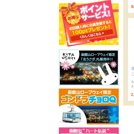
8
北
き
2