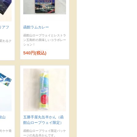
リアフ
函館ラムカレー
函館山ロープウェイとレストラ
ン五島軒の美味しいコラボレー
変わるク
ション！
540円(税込)
函館山
五勝手屋丸缶羊かん（函
館山ロープウェイ限定）
モケケ発
函館山ロープウェイ限定パッケ
ージの丸缶羊かんです。