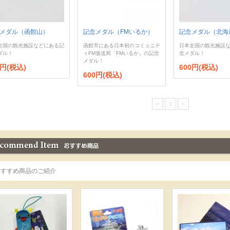
メダル（函館山）
記念メダル（FMいるか）
記念メダル（北海
全国の観光施設などにある記
函館市にある日本初のコミュニテ
日本全国の観光施設
ダル！
ィFM放送局「FMいるか」の記念
念メダル！
メダル！
0円(税込)
600円(税込)
600円(税込)
<
1
>
おすすめ商品のご紹介