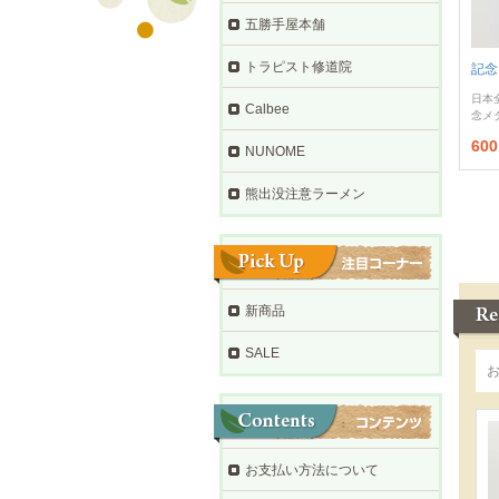
五勝手屋本舗
トラピスト修道院
記念
日本
Calbee
念メ
60
NUNOME
熊出没注意ラーメン
新商品
SALE
お支払い方法について