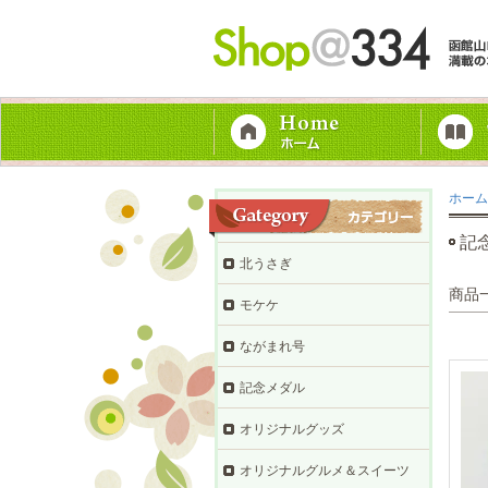
ホーム
記
北うさぎ
商品
モケケ
ながまれ号
記念メダル
オリジナルグッズ
オリジナルグルメ＆スイーツ